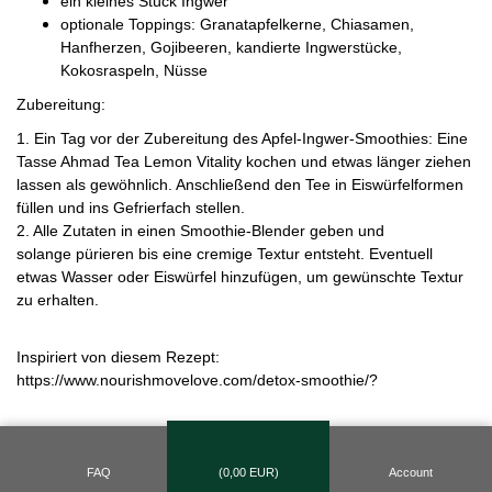
ein kleines Stück Ingwer
optionale Toppings: Granatapfelkerne, Chiasamen,
Hanfherzen, Gojibeeren, kandierte Ingwerstücke,
Kokosraspeln, Nüsse
Zubereitung:
1. Ein Tag vor der Zubereitung des Apfel-Ingwer-Smoothies: Eine
Tasse Ahmad Tea Lemon Vitality kochen und etwas länger ziehen
lassen als gewöhnlich. Anschließend den Tee in Eiswürfelformen
füllen und ins Gefrierfach stellen.
2. Alle Zutaten in einen Smoothie-Blender geben und
solange pürieren bis eine cremige Textur entsteht. Eventuell
etwas Wasser oder Eiswürfel hinzufügen, um gewünschte Textur
zu erhalten.
Inspiriert von diesem Rezept:
https://www.nourishmovelove.com/detox-smoothie/
?
FAQ
(
0,00
EUR)
Account
NEWSLETTER