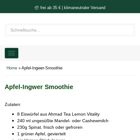
📦 frei ab 35 € | klimaneutraler Versand
Toggle
navigation
Home
» Apfel-Ingwer-Smoothie
Apfel-Ingwer Smoothie
Zutaten:
8 Eiswürfel aus Ahmad Tea Lemon Vitality
240 ml ungesüßte Mandel- oder Cashewmilch
230g Spinat, frisch oder gefroren
1 grüner Apfel, geviertelt