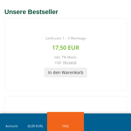
Unsere Bestseller
English Breakfast 300 Teebeutel
Lieferzeit: 1 - 3 Werktage
17,50 EUR
inkl. 7% MwSt.
zzgl.
Versand
In den Warenkorb
Mint Green Tea 20 Teebeutel
Lieferzeit: 1 - 3 Werktage
2,72 EUR
Account
(
0,00
EUR)
FAQ